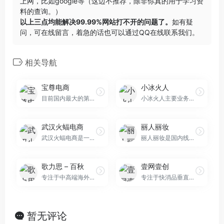
上网，比如google等（这边不推荐，除非你真的用于学习资
料的查询。）
以上三点均能解决99.99%网站打不开的问题了。
如有疑
问，可在线留言，着急的话也可以通过QQ在线联系我们。
相关导航
宝尊电商
小冰火人
目前国内最大的第三方代运营商，阿里巴巴是背后最大老板。
小冰火人主要业务为电商零售、大数据营销、内容营销、客服外包，现拥有一支专业和系统化的电商团队。
武汉火蝠电商
丽人丽妆
武汉火蝠电商是一家专注于电子商务外包服务的品牌服务商公司，主要从事：店铺代运营、淘宝代运营、天猫代运营、网店代运营、杭州代运营、网店托管、拼多多代运营、直通车推广、电商……
丽人丽妆是国内线上化妆品零售服务商，获得Sisley、HERA、蜜丝佛陀、兰芝、雪花秀、兰蔻、碧欧泉、施华蔻、植村秀、希思黎等50多个知名品牌的授权
歌力思 – 百秋
壹网壹创
专注于中高端海外品牌的淘宝代运营。
专注于快消品垂直领域的电子商务服务提供商，电商代运营领域知名企业。
暂无评论