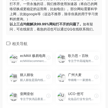
打不开。一劳永逸的话，我们推荐使用加速器（将自己的网
络切换成更稳定的运营商，比如电信）。部分网站需要科学
上网，比如google等（这边不推荐，除非你真的用于学习资
料的查询。）
以上三点均能解决99.99%网站打不开的问题了。
如有疑
问，可在线留言，着急的话也可以通过QQ在线联系我们。
相关导航
ecMAX 极易电商
歌力思 – 百秋
ecMAXecommerce极易电商（下简称ecMAX）是一家具有国际视野和全球服务能力的电商综合运营服务商与数字零售解决方案供应商，致力于以整合资源和专业技术提升Global品牌在中国数字零……
专注于中高端海外品牌的淘宝代运营。
丽人丽妆
广州大麦
丽人丽妆是国内线上化妆品零售服务商，获得Sisley、HERA、蜜丝佛陀、兰芝、雪花秀、兰蔻、碧欧泉、施华蔻、植村秀、希思黎等50多个知名品牌的授权
华南唯一一家拥有数据银行和策略中心双认证的服务商。
壹网壹创
UCO-悠可
专注于快消品垂直领域的电子商务服务提供商，电商代运营领域知名企业。
化妆品行业专业代运营商