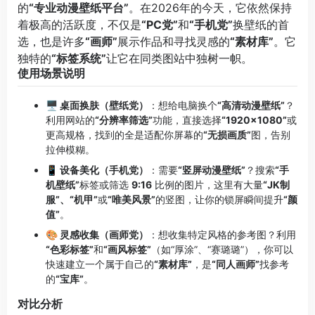
的
“专业动漫壁纸平台”
。在2026年的今天，它依然保持
着极高的活跃度，不仅是
“PC党”
和
“手机党”
换壁纸的首
选，也是许多
“画师”
展示作品和寻找灵感的
“素材库”
。它
独特的
“标签系统”
让它在同类图站中独树一帜。
使用场景说明
🖥️ 桌面换肤（壁纸党）
：想给电脑换个
“高清动漫壁纸”
？
利用网站的
“分辨率筛选”
功能，直接选择
“1920×1080”
或
更高规格，找到的全是适配你屏幕的
“无损画质”
图，告别
拉伸模糊。
📱 设备美化（手机党）
：需要
“竖屏动漫壁纸”
？搜索
“手
机壁纸”
标签或筛选
9:16
比例的图片，这里有大量
“JK制
服”、“机甲”
或
“唯美风景”
的竖图，让你的锁屏瞬间提升
“颜
值”
。
🎨 灵感收集（画师党）
：想收集特定风格的参考图？利用
“色彩标签”
和
“画风标签”
（如“厚涂”、“赛璐璐”），你可以
快速建立一个属于自己的
“素材库”
，是
“同人画师”
找参考
的
“宝库”
。
对比分析