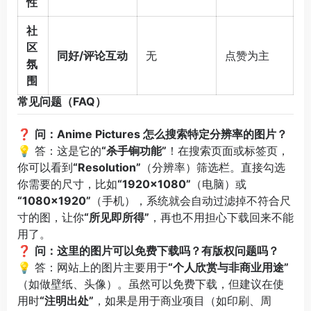
性
社
区
同好/评论互动
无
点赞为主
氛
围
常见问题（FAQ）
❓
问：Anime Pictures 怎么搜索特定分辨率的图片？
💡 答：这是它的
“杀手锏功能”
！在搜索页面或标签页，
你可以看到
“Resolution”
（分辨率）筛选栏。直接勾选
你需要的尺寸，比如
“1920×1080”
（电脑）或
“1080×1920”
（手机），系统就会自动过滤掉不符合尺
寸的图，让你
“所见即所得”
，再也不用担心下载回来不能
用了。
❓
问：这里的图片可以免费下载吗？有版权问题吗？
💡 答：网站上的图片主要用于
“个人欣赏与非商业用途”
（如做壁纸、头像）。虽然可以免费下载，但建议在使
用时
“注明出处”
，如果是用于商业项目（如印刷、周