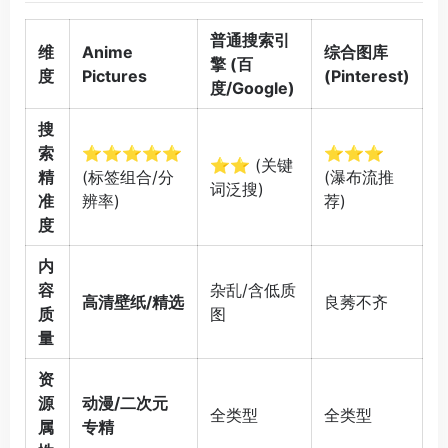
普通搜索引
维
Anime
综合图库
擎 (百
度
Pictures
(Pinterest)
度/Google)
搜
索
⭐⭐⭐⭐⭐
⭐⭐⭐
⭐⭐ (关键
精
(标签组合/分
(瀑布流推
词泛搜)
准
辨率)
荐)
度
内
容
杂乱/含低质
高清壁纸/精选
良莠不齐
质
图
量
资
源
动漫/二次元
全类型
全类型
属
专精