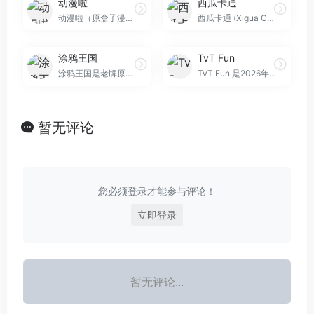
动漫啦
西瓜卡通
动漫啦（原盒子漫画），10年经典漫画站点，全新改版归来，无广告的清新漫画站点，依旧为您提供最新最全的漫画。
西瓜卡通 (Xigua Cartoon) 是一个全网热门4K动漫聚合站。提供高清《斗罗大陆》《咒术回战》等热门排行作品，支持免费在线观看与离线缓存。2026年老牌漫站，无门槛畅享全球热门动漫。
涂鸦王国
TvT Fun
涂鸦王国是老牌原创插画社区，提供硬核Photoshop/Procreate插画教程。主打官方壁纸变现与防骗接单，助力画师用作品赚钱，严禁AI生成内容。
TvT Fun 是2026年最火的免费动漫网站！提供《拥有超常技能的异世界流浪美食家》第二季等2026新番实时更新，以及《Re：从零开始的异世界生活》等经典动漫重温。无广告干扰，高清画质，番剧自由从这里开始！
暂无评论
您必须登录才能参与评论！
立即登录
暂无评论...