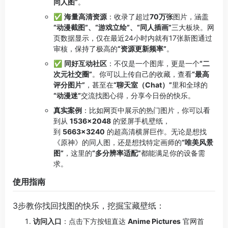
同人图”
。
✅
海量高清资源
：收录了超过
70万张
图片，涵盖
“动漫截图”、“游戏立绘”、“同人插画”
三大板块。网
页数据显示，仅在最近24小时内就有17张新图通过
审核，保持了极高的
“资源更新频率”
。
✅
同好互动社区
：不仅是一个图库，更是一个
“二
次元社交圈”
。你可以上传自己的收藏，查看
“最高
评分图片”
，甚至在
“聊天室（Chat）”
里和全球的
“动漫迷”
交流找图心得，分享今日份的快乐。
真实案例
：比如网页中展示的热门图片，你可以看
到从
1536×2048
的竖屏手机壁纸，
到
5663×3240
的超高清横屏巨作。无论是想找
《原神》的同人图，还是想找特定画师的
“唯美风景
图”
，这里的
“多分辨率适配”
都能满足你的设备需
求。
使用指南
3步教你找回找图的快乐，挖掘宝藏壁纸：
访问入口
：点击下方按钮直达
Anime Pictures
官网首