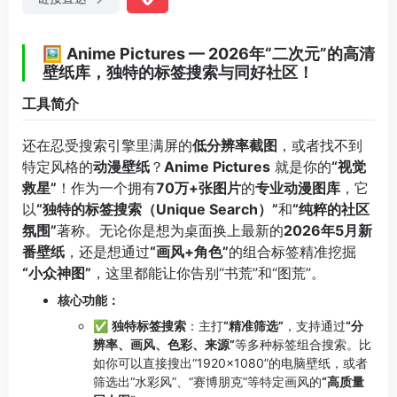
🖼️
Anime Pictures — 2026年“二次元”的高清
壁纸库，独特的标签搜索与同好社区！
工具简介
还在忍受搜索引擎里满屏的
低分辨率截图
，或者找不到
特定风格的
动漫壁纸
？
Anime Pictures
就是你的
“视觉
救星”
！作为一个拥有
70万+张图片
的
专业动漫图库
，它
以
“独特的标签搜索（Unique Search）”
和
“纯粹的社区
氛围”
著称。无论你是想为桌面换上最新的
2026年5月新
番壁纸
，还是想通过
“画风+角色”
的组合标签精准挖掘
“小众神图”
，这里都能让你告别“书荒”和“图荒”。
核心功能：
✅
独特标签搜索
：主打
“精准筛选”
，支持通过
“分
辨率、画风、色彩、来源”
等多种标签组合搜索。比
如你可以直接搜出“1920×1080”的电脑壁纸，或者
筛选出“水彩风”、“赛博朋克”等特定画风的
“高质量