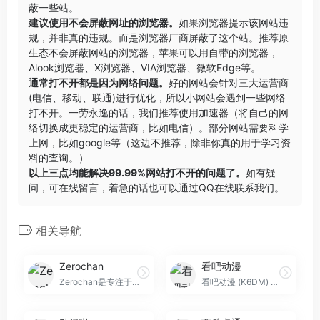
蔽一些站。
建议使用不会屏蔽网址的浏览器。
如果浏览器提示该网站违
规，并非真的违规。而是浏览器厂商屏蔽了这个站。推荐原
生态不会屏蔽网站的浏览器，苹果可以用自带的浏览器，
Alook浏览器
、
X浏览器
、
VIA浏览器
、
微软Edge
等。
通常打不开都是因为网络问题。
好的网站会针对三大运营商
(电信、移动、联通)进行优化，所以小网站会遇到一些网络
打不开。一劳永逸的话，我们推荐使用加速器（将自己的网
络切换成更稳定的运营商，比如电信）。部分网站需要科学
上网，比如google等（这边不推荐，除非你真的用于学习资
料的查询。）
以上三点均能解决99.99%网站打不开的问题了。
如有疑
问，可在线留言，着急的话也可以通过QQ在线联系我们。
相关导航
Zerochan
看吧动漫
Zerochan是专注于动漫与二次元的专业图库，提供无AI干扰的高清壁纸与精准角色搜图服务。涵盖最新手游立绘与动漫同人图，助你轻松找到高分神图。
看吧动漫 (K6DM) 提供优质的无删减动漫观看体验，收录无节操摄影部、碧蓝之海等热门耽美/BL/里番动漫。支持多线路切换与下载，是漫迷必备的追更神器。