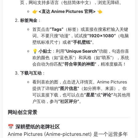
页，网站支持多语言（包括简体中文），浏览无障碍。
👉 <直达 Anime Pictures 官网>
👈
标签淘金
：
首页点击
“Tags”
（标签）或直接在搜索栏输入关键
词。不要只搜“动漫”，试试搜
“1920×1080”
（电脑
壁纸标准尺寸）或者
“手机壁纸”
。
💡 小贴士
：利用
“Unique Search”
功能，勾选你喜
欢的颜色（如“蓝色系”）和风格（如“萌系”），系统
会自动为你匹配
“符合审美的神图”
，精准度极高！
下载与互动
：
看到喜欢的图，点击进入详情页。Anime Pictures
提供了详细的
“图片信息”
（如分辨率、来源）。你
可以直接下载，也可以点击
“星星”
或
“评论”
与其他用
户互动，参与
“社区评分”
。
网站创立背景
📅
深耕壁纸的老牌社区
Anime Pictures (Anime-pictures.net) 是一个运营多年