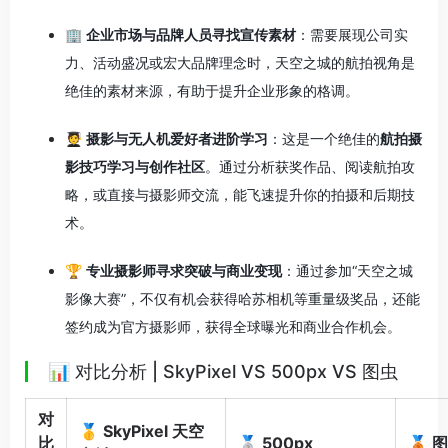
🏢
企业市场与品牌人员寻找宣传素材
：需要展现公司实
力、活动盛况或宏大品牌理念时，天空之城的航拍视角是
绝佳的素材来源，有助于提升企业形象的格调。
🧑‍🎓
摄影与无人机爱好者进阶学习
：这是一个绝佳的
航拍摄
影技巧学习与创作社区
。通过分析获奖作品、阅读航拍攻
略，或直接与摄影师交流，能飞速提升你的拍摄和后期技
术。
🏆
专业摄影师寻求突破与商业变现
：通过参加“天空之城
影像大赛”，不仅有机会获得哈苏相机等重量级奖品
，还能
签约成为官方摄影师，获得全球曝光和商业合作机会。
📊 对比分析 | SkyPixel VS 500px VS 图虫
对
🥇 SkyPixel 天空
比
🥈 500px
🥉 