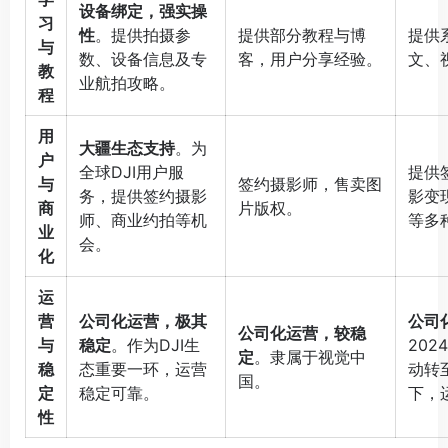
设备绑定，强实操
习
性
。提供拍摄参
提供部分教程与博
提供
与
数、设备信息及专
客，用户分享经验。
文、
教
业航拍攻略
。
程
用
大疆生态支持
。为
户
全球DJI用户服
提供
与
签约摄影师，售卖图
务，提供签约摄影
影变
商
片版权。
师、商业约拍等机
等多
业
会。
化
运
营
公司化运营，极其
公司
公司化运营，较稳
与
稳定
。作为DJI生
202
定
。隶属于视觉中
稳
态重要一环，运营
动转
国。
定
稳定可靠
。
下，
性