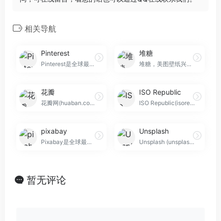
相关导航
Pinterest
堆糖
Pinterest是全球最大的视觉灵感搜索发现引擎，2010年创立，月活超6亿，月搜索量超800亿次。以独特的Pin/Board机制汇聚全球海量高质量图片与视频，提供AI视觉搜索、购物推荐与跨境电商精准引流工具。本文详细介绍Pinterest设计师寻找灵感的必上网站推荐，解析Pinterest与花瓣网的区别对比，并提供Pinterest国内打不开解决方法，以及Pinterest版权问题与免费可商用替代方案指南。
堆糖，美图壁纸兴趣社区。收录几十亿高清优质图片，数千万用户的珍藏分享，一键收藏下载美图，点亮生活无限灵感，做你的美好研究所：拥有高清壁纸、情侣头像、明星爱豆、影视动漫
花瓣
ISO Republic
花瓣网(huaban.com)是国内领先的设计师灵感采集与素材管理平台，2011年上线，提供一键采集全网图片与视频的功能，汇聚超过4000万设计师和2亿高质量可商用素材。本文带来详细的花瓣网高效素材采集与画板整理技巧，解析花瓣网图片商用版权问题与安全使用方法，并提供花瓣网打不开的解决方法，对比花瓣网与Pinterest、站酷的差异，助你轻松构建个人灵感库。
ISO Republic(isorepublic.com)是由英国摄影师Tom Eversley于2014年创立并独立运营的免费高清图片与视频素材网站。提供超过6500张高分辨率图片与130+视频，专注现代建筑、静物、抽象艺术与科技办公题材。所有素材遵循CC0协议，可免费下载并用于个人与商业项目，无需注册一键下载。本文提供详细的ISO Republic免费图库使用指南及与Pexels、Unsplash的对比分析。
pixabay
Unsplash
Pixabay是全球最大的免费可商用素材库，收录超590万张高质量图片、4K视频和音乐素材，支持中文搜索，无需署名即可商用。本文带来Pixabay免费可商用设计素材导航，对比Pixabay与Unsplash、Pexels的差异，并提供Pixabay免费高清4K视频素材下载指南与API开发者集成教程，助你告别版权焦虑。
Unsplash (unsplash.com) 是全球知名的免费可商用高清图片素材库，拥有超700万张高质量摄影作品。本文将带你看懂 Unsplash 免费可商用图片使用教程，分享设计师必备的免费商用图片网站推荐，及 Unsplash 高质量图片搜索技巧，让你彻底告别图荒和版权烦恼。
暂无评论