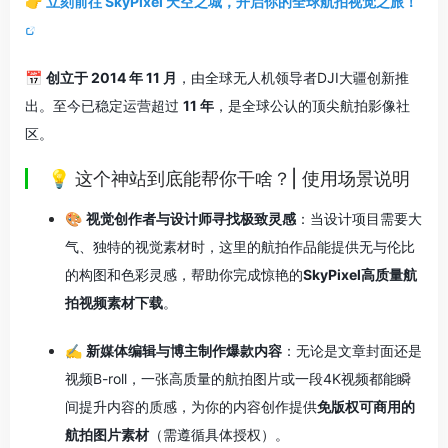
👉
立刻前往 SkyPixel 天空之城，开启你的全球航拍视觉之旅！
📅
创立于 2014 年 11 月
，由全球无人机领导者DJI大疆创新推
出
。至今已稳定运营超过
11 年
，是全球公认的顶尖航拍影像社
区
。
💡 这个神站到底能帮你干啥？| 使用场景说明
🎨
视觉创作者与设计师寻找极致灵感
：当设计项目需要大
气、独特的视觉素材时，这里的航拍作品能提供无与伦比
的构图和色彩灵感，帮助你完成惊艳的
SkyPixel高质量航
拍视频素材下载
。
✍️
新媒体编辑与博主制作爆款内容
：无论是文章封面还是
视频B-roll，一张高质量的航拍图片或一段4K视频都能瞬
间提升内容的质感，为你的内容创作提供
免版权可商用的
航拍图片素材
（需遵循具体授权）。