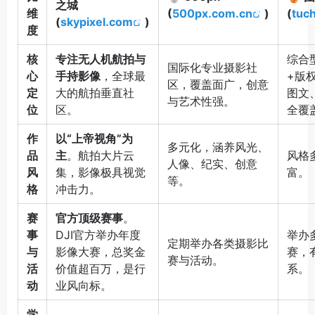
之城
维
(
500px.com.cn
)
(
tuc
(
skypixel.com
)
度
核
专注无人机航拍与
综合
国际化专业摄影社
心
手持影像
，全球最
+版
区，覆盖面广，创意
定
大的航拍垂直社
图文
与艺术性强。
位
区。
全覆
作
以“上帝视角”为
多元化，涵养风光、
品
主
。航拍大片云
风格
人像、纪实、创意
风
集，影像极具视觉
富。
等。
格
冲击力。
赛
官方顶级赛事
。
事
DJI官方举办年度
举办
定期举办各类摄影比
与
影像大赛，总奖金
赛，
赛与活动。
活
价值超百万，是行
系。
动
业风向标
。
学