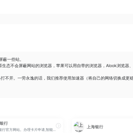
会屏蔽一些站。
原生态不会屏蔽网站的浏览器，苹果可以用自带的浏览器，
Alook浏览器
络打不开。一劳永逸的话，我们推荐使用加速器（将自己的网络切换成更
银行
上海银行
招商银行官方网站。办理卡片申请,智能存款,转账汇款,网上支付,投资理财,贷款消费,信用卡还款,生活缴费,外汇买卖,实时利率,汇率查询,公司理财,企业贷款等业务,享受一站式综合金融服务！更可登录网上银行,手机银行,尽享24小时在线便利金融服务！@CMBOK@