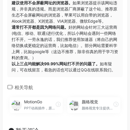
建议使用不会屏蔽网址的浏览器。
如果浏览器提示该网站违
规，并非真的违规。而是浏览器厂商屏蔽了这个站。推荐原
生态不会屏蔽网站的浏览器，苹果可以用自带的浏览器，
Alook浏览器
、
X浏览器
、
VIA浏览器
、
微软Edge
等。
通常打不开都是因为网络问题。
好的网站会针对三大运营商
(电信、移动、联通)进行优化，所以小网站会遇到一些网络
打不开。一劳永逸的话，我们推荐使用加速器（将自己的网
络切换成更稳定的运营商，比如电信）。部分网站需要科学
上网，比如google等（这边不推荐，除非你真的用于学习资
料的查询。）
以上三点均能解决99.99%网站打不开的问题了。
如有疑
问，可在线留言，着急的话也可以通过QQ在线联系我们。
相关导航
MotionGo
颜格视觉
PPT动画插件，原口袋动画插件升级版，一站式智能动画创作神器，让PPT演示表达更高效
颜格视觉专注提供国外创意广告设计图片素材资源下载的网站！提供包括样机素材,平面素材,UI设计,icon图标,ppt模板,演示文稿,字体下载,图片下载,图片素材,设计模板下载等服务,让每一个专业的设计师都能轻松实现自己的想法。